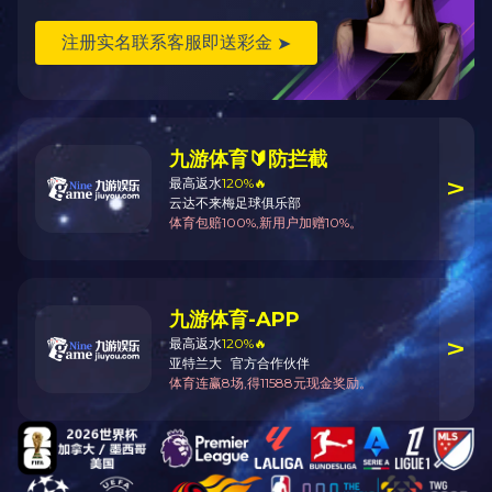
地址：四川省绵阳市剑门路西段112号
电话：0816-2369047
官方网站：